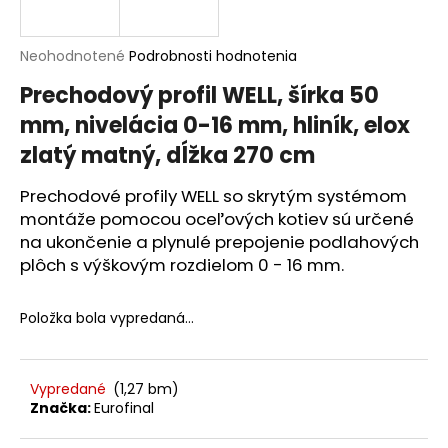
á
j
Priemerné
Neohodnotené
Podrobnosti hodnotenia
s
hodnotenie
Prechodový profil WELL, šírka 50
produktu
ť
je
mm, nivelácia 0-16 mm, hliník, elox
?
0,0
zlatý matný, dĺžka 270 cm
z
5
hviezdičiek.
Prechodové profily WELL so skrytým systémom
montáže pomocou oceľových kotiev sú určené
HĽADAŤ
na ukončenie a plynulé prepojenie podlahových
plôch s výškovým rozdielom 0 - 16 mm.
O
Položka bola vypredaná…
d
p
o
Vypredané
(1,27 bm)
r
Značka:
Eurofinal
ú