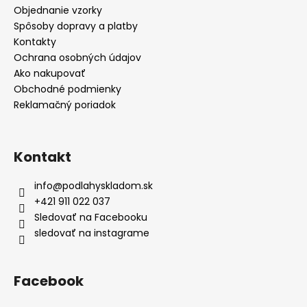
t
Objednanie vzorky
i
Spôsoby dopravy a platby
e
Kontakty
Ochrana osobných údajov
Ako nakupovať
Obchodné podmienky
Reklamačný poriadok
Kontakt
info
@
podlahyskladom.sk
+421 911 022 037
Sledovať na Facebooku
sledovať na instagrame
Facebook