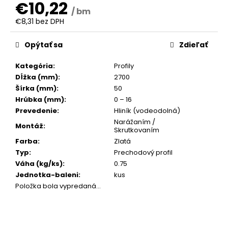
č
€10,22
a
/ bm
€8,31 bez DPH
m
Jednotková
e
cena:
Opýtať sa
Zdieľať
Kategória
:
Profily
Dĺžka (mm)
:
2700
Šírka (mm)
:
50
Hrúbka (mm)
:
0 – 16
Prevedenie
:
Hliník (vodeodolná)
Narážaním /
Montáž
:
Skrutkovaním
Farba
:
Zlatá
Typ
:
Prechodový profil
Váha (kg/ks)
:
0.75
Jednotka-baleni
:
kus
Položka bola vypredaná…