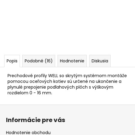
Popis
Podobné (16)
Hodnotenie
Diskusia
Prechodové profily WELL so skrytým systémom montáže
pomocou oceľových kotiev sú určené na ukončenie a
plynulé prepojenie podlahových plôch s výškovým
rozdielom 0 - 16 mm.
Z
á
Informácie pre vás
p
ä
Hodnotenie obchodu