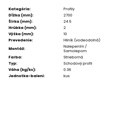
č
a
Kategória
:
Profily
m
Dĺžka (mm)
:
2700
e
Šírka (mm)
:
24.5
Hrúbka (mm)
:
2
Výška (mm)
:
10
Prevedenie
:
Hliník (vodeodolná)
Nalepením /
Montáž
:
Samolepom
Farba
:
Strieborná
Typ
:
Schodový profil
Váha (kg/ks)
:
0.36
Jednotka-baleni
:
kus