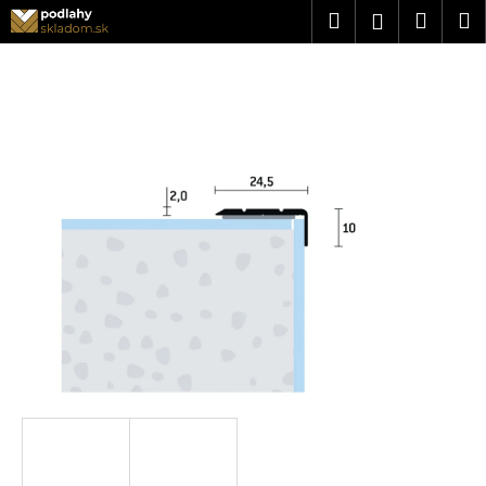
K
Prejsť
Hľadať
Náku
M
Prihlásen
na
o
obsah
Späť
Späť
košík
š
í
Č
k
o
p
o
t
r
e
b
u
j
e
t
e
n