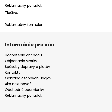
Reklamačný poriadok
Tlačivá:
Reklamačný formulár
Z
á
Informácie pre vás
p
ä
Hodnotenie obchodu
t
Objednanie vzorky
i
Spôsoby dopravy a platby
e
Kontakty
Ochrana osobných údajov
Ako nakupovať
Obchodné podmienky
Reklamačný poriadok