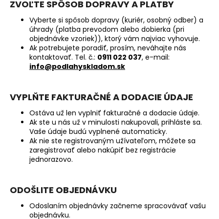
ZVOĽTE SPÔSOB DOPRAVY A PLATBY
á
Vyberte si spôsob dopravy (kuriér, osobný odber) a
j
úhrady (platba prevodom alebo dobierka (pri
s
objednávke vzoriek)), ktorý vám najviac vyhovuje.
ť
Ak potrebujete poradiť, prosím, neváhajte nás
kontaktovať. Tel. č.:
0911 022 037
, e-mail:
?
info@podlahyskladom.sk
VYPLŇTE FAKTURAČNÉ A DODACIE ÚDAJE
Ostáva už len vyplniť fakturačné a dodacie údaje.
HĽADAŤ
Ak ste u nás už v minulosti nakupovali, prihláste sa.
Vaše údaje budú vyplnené automaticky.
Ak nie ste registrovaným užívateľom, môžete sa
zaregistrovať alebo nakúpiť bez registrácie
O
jednorazovo.
d
p
o
ODOŠLITE OBJEDNÁVKU
r
Odoslaním objednávky začneme spracovávať vašu
ú
objednávku.