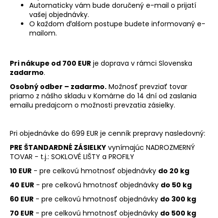
č
Automaticky vám bude doručený e-mail o prijatí
a
vašej objednávky.
m
O každom ďalšom postupe budete informovaný e-
e
mailom.
Pri nákupe od 700 EUR
je doprava v rámci Slovenska
zadarmo
.
Osobný odber – zadarmo.
Možnosť prevziať tovar
priamo z nášho skladu v Komárne do 14 dní od zaslania
emailu predajcom o možnosti prevzatia zásielky.
Pri objednávke do 699 EUR je cenník prepravy nasledovný:
PRE ŠTANDARDNÉ ZÁSIELKY
vynímajúc NADROZMERNÝ
TOVAR - t.j.: SOKLOVÉ LIŠTY a PROFILY
10 EUR
- pre celkovú hmotnosť objednávky
do 20 kg
40 EUR
- pre celkovú hmotnosť objednávky
do 50 kg
60 EUR
- pre celkovú hmotnosť objednávky
do 300 kg
70 EUR
- pre celkovú hmotnosť objednávky
do 500 kg