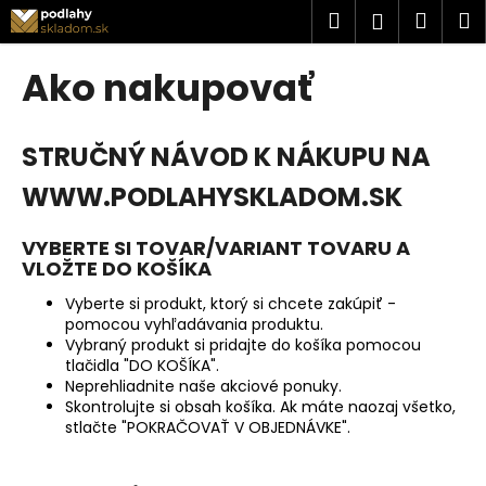
K
Prejsť
Hľadať
Náku
M
Prihlásen
na
o
obsah
Späť
Späť
košík
š
Ako nakupovať
í
Č
k
o
STRUČNÝ NÁVOD K NÁKUPU NA
p
WWW.PODLAHYSKLADOM.SK
o
t
VYBERTE SI TOVAR/VARIANT TOVARU A
r
VLOŽTE DO KOŠÍKA
e
Vyberte si produkt, ktorý si chcete zakúpiť -
b
pomocou vyhľadávania produktu.
u
Vybraný produkt si pridajte do košíka pomocou
j
tlačidla "DO KOŠÍKA".
Neprehliadnite naše akciové ponuky.
e
Skontrolujte si obsah košíka. Ak máte naozaj všetko,
t
stlačte "POKRAČOVAŤ V OBJEDNÁVKE".
e
n