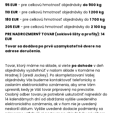
95 EUR
- pre celkovú hmotnosť objednávky
do 900 kg
110 EUR
- pre celkovú hmotnosť objednávky do
1 200 kg
180 EUR
- pre celkovú hmotnosť objednávky do
1 700 kg
205 EUR
- pre celkovú hmotnosť objednávky do
2 100 kg
PRE NADROZMERNÝ TOVAR (soklové lišty a profily): 14
EUR
Tovar sa dodáva po prvé uzamykateľné dvere na
adrese doručenia.
Tovar, ktorý máme na sklade, si viete
po dohode
v deň
objednávky vyzdvihnúť v našom sklade v
Komárne na
Hradnej 3 (areál Jockey)
. Po skompletizovaní Vašej
objednávky Vás budeme kontaktovať telefonicky a
zaslaním elektronického oznámenia, aby sme Vám
upresnili, kedy je Váš tovar pripravený na prevzatie.
Osobný odber tovaru je potrebné uskutočniť najneskôr do
14 kalendárnych dní od obdržania vyššie uvedeného
elektronického oznámenia, ak v ňom nie je uvedený
neskorší dátum. Vyššie uvedené dodacie podmienky sa