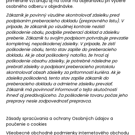
primerane vzťahujú aj na tovar na objednávku pri výbere
osobného odberu v objednávke.
Zákazník je povinný vizuálne skontrolovať zásielku pred
podpísaním preberacieho dokladu (prepravného listu). V
prípade, že zákazník po vizuálnej kontrole nezistí
poškodenie obalu, podpíše preberací doklad a zásielku
preberie. Zákazník tu svojím podpisom potvrdzuje prevzatie
kompletnej, nepoškodenej zásielky. V prípade, že zistí
poškodenie obalu, tento stav zapíše do preberacieho
dokladu. Ak je obal poškodený natoľko, že hrozí aj
poškodenie obsahu zásielky, je potrebné následne po
prebratí zásielky a podpísaní preberacieho protokolu
skontrolovať obsah zásielky za prítomnosti kuriéra. Ak je
zásielka poškodená, tento stav zapíše zákazník do
preberacieho dokladu a odmietne zásielku prevziať.
Zákazník má povinnosť informovať o tejto skutočnosti
ihneď aj predávajúceho. Za poškodenie tovaru počas jeho
prepravy nesie zodpovednosť prepravca.
Zásady spracúvania a ochrany Osobných údajov a
poučenie o cookies
Všeobecné obchodné podmienky internetového obchodu