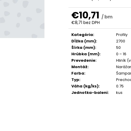
€10,71
/ bm
€8,71 bez DPH
Jednotková
cena:
Kategória
:
Profily
Dĺžka (mm)
:
2700
Šírka (mm)
:
50
Hrúbka (mm)
:
0 – 16
Prevedenie
:
Hliník 
Montáž
:
Narážan
Farba
:
Šampa
Typ
:
Prechod
Váha (kg/ks)
:
0.75
Jednotka-baleni
:
kus