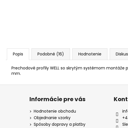
Popis
Podobné (16)
Hodnotenie
Diskus
Prechodové profily WELL so skrytým systémom montáže po
mm.
Z
á
Informácie pre vás
Kont
p
ä
Hodnotenie obchodu
inf
t
Objednanie vzorky
+4
i
Spôsoby dopravy a platby
Sl