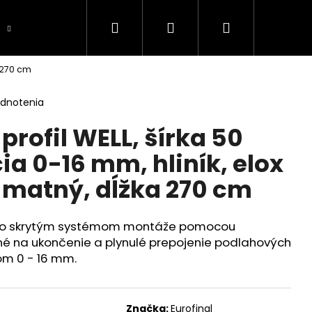
Hľadať
Prihlásenie
Nákupný
Objednajte si vzorku
Produkt na objedná
 270 cm
košík
odnotenia
rofil WELL, šírka 50
a 0-16 mm, hliník, elox
matný, dĺžka 270 cm
L so skrytým systémom montáže pomocou
né na ukončenie a plynulé prepojenie podlahových
om 0 - 16 mm.
Značka:
Eurofinal