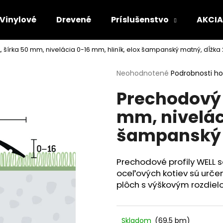
Vinylové
Drevené
Príslušenstvo
AKCIA
, šírka 50 mm, nivelácia 0-16 mm, hliník, elox šampanský matný, dĺžka
Čo potrebujete nájsť?
Priemerné
Neohodnotené
Podrobnosti h
hodnotenie
Prechodový p
produktu
HĽADAŤ
je
mm, niveláci
0,0
z
šampanský 
5
Odporúčame
hviezdičiek.
Prechodové profily WEL
oceľových kotiev sú urče
plôch s výškovým rozdiel
Skladom
(69,5 bm)