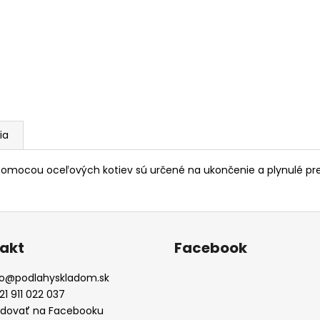
ia
mocou oceľových kotiev sú určené na ukončenie a plynulé pre
akt
Facebook
o
@
podlahyskladom.sk
21 911 022 037
edovať na Facebooku