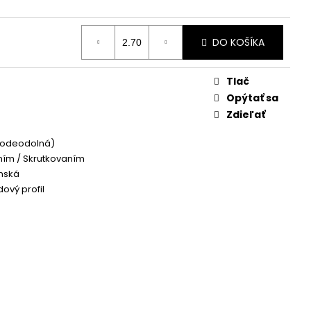
DO KOŠÍKA
Tlač
Opýtať sa
Zdieľať
(vodeodolná)
ím / Skrutkovaním
nská
ový profil