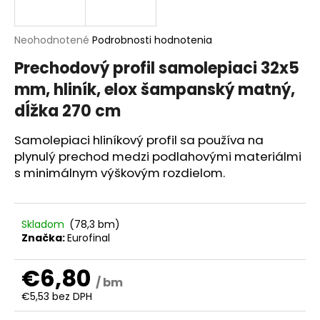
á
j
Priemerné
Neohodnotené
Podrobnosti hodnotenia
s
hodnotenie
Prechodový profil samolepiaci 32x5
produktu
ť
je
mm, hliník, elox šampanský matný,
?
0,0
dĺžka 270 cm
z
5
hviezdičiek.
Samolepiaci hliníkový profil sa používa na
plynulý prechod medzi podlahovými materiálmi
HĽADAŤ
s minimálnym výškovým rozdielom.
Skladom
(78,3 bm)
O
Značka:
Eurofinal
d
p
€6,80
o
/ bm
r
€5,53 bez DPH
ú
Jednotková