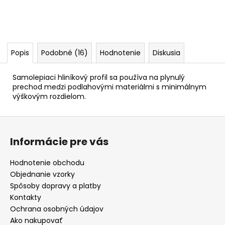
Popis
Podobné (16)
Hodnotenie
Diskusia
Samolepiaci hliníkový profil sa používa na plynulý
prechod medzi podlahovými materiálmi s minimálnym
výškovým rozdielom.
Z
á
Informácie pre vás
p
ä
Hodnotenie obchodu
t
Objednanie vzorky
i
Spôsoby dopravy a platby
e
Kontakty
Ochrana osobných údajov
Ako nakupovať