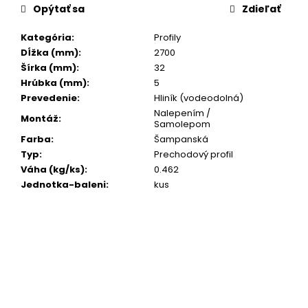
č
cena:
Opýtať sa
Zdieľať
a
m
Kategória
:
Profily
e
Dĺžka (mm)
:
2700
Šírka (mm)
:
32
Hrúbka (mm)
:
5
Prevedenie
:
Hliník (vodeodolná)
Nalepením /
Montáž
:
Samolepom
Farba
:
Šampanská
Typ
:
Prechodový profil
Váha (kg/ks)
:
0.462
Jednotka-baleni
:
kus