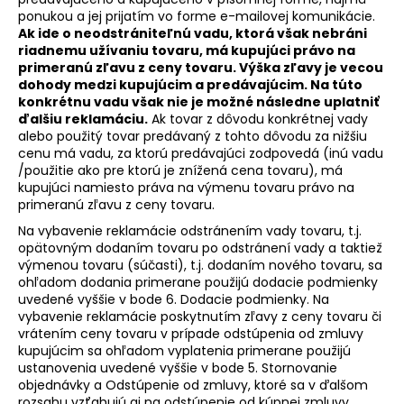
ponukou a jej prijatím vo forme e-mailovej komunikácie.
Ak ide o neodstrániteľnú vadu, ktorá však nebráni
riadnemu užívaniu tovaru, má kupujúci právo na
primeranú zľavu z ceny tovaru. Výška zľavy je vecou
dohody medzi kupujúcim a predávajúcim. Na túto
konkrétnu vadu však nie je možné následne uplatniť
ďalšiu reklamáciu.
Ak tovar z dôvodu konkrétnej vady
alebo použitý tovar predávaný z tohto dôvodu za nižšiu
cenu má vadu, za ktorú predávajúci zodpovedá (inú vadu
/použitie ako pre ktorú je znížená cena tovaru), má
kupujúci namiesto práva na výmenu tovaru právo na
primeranú zľavu z ceny tovaru.
Na vybavenie reklamácie odstránením vady tovaru, t.j.
opätovným dodaním tovaru po odstránení vady a taktiež
výmenou tovaru (súčasti), t.j. dodaním nového tovaru, sa
ohľadom dodania primerane použijú dodacie podmienky
uvedené vyššie
v bode 6. Dodacie podmienky
. Na
vybavenie reklamácie poskytnutím zľavy z ceny tovaru či
vrátením ceny tovaru v prípade odstúpenia od zmluvy
kupujúcim sa ohľadom vyplatenia primerane použijú
ustanovenia uvedené vyššie
v bode 5. Stornovanie
objednávky a Odstúpenie od zmluvy
, ktoré sa v ďalšom
rozsahu vzťahujú aj na odstúpenie od kúpnej zmluvy