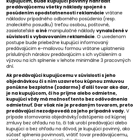
kupujúcim, bude kupujúci povinný nahradiť
predávajúcemu všetky náklady spojené s
posúdením opodstatnenosti reklamácie
vrátane
nákladov prípadného odborného posúdenia (resp.
znaleckého posudku) treťou osobou, poštovné,
zasielateľské
a iné
manipulačné náklady
vynaložené v
súvislosti s vybavovaním reklamácie
. O uvedenom
postupe bude priebežne kupujúci informovaný
predávajúcim e-mailovou formou vrátane uplatnenia
príslušných nárokov predávajúcim s ich vyčíslením a
výzvou na ich splnenie v lehote minimálne 3 pracovných
dní.
Ak predávajúci kupujúcemu v súvislosti s jeho
objednávkou či s ním uzavretou kúpnou zmluvou
ponúkne bezplatne (zadarmo) ďalší tovar ako dar,
je na kupujúcom, či ho príjme alebo odmietne,
kupujúci vždy má možnosť tento bez odôvodnenia
odmietnuť. Dar však nie je predaným tovarom, preto
predávajúci nezodpovedá za jeho prípadné vady.
V
prípade stornovania objednávky/odstúpenia od kúpnej
zmluvy bez ohľadu na to, či tak urobí predávajúci alebo
kupujúci a bez ohľadu na dôvod, je kupujúci povinný, ako
súčasť splnenia povinnosti, vrátiť tovar predávajúcemu,