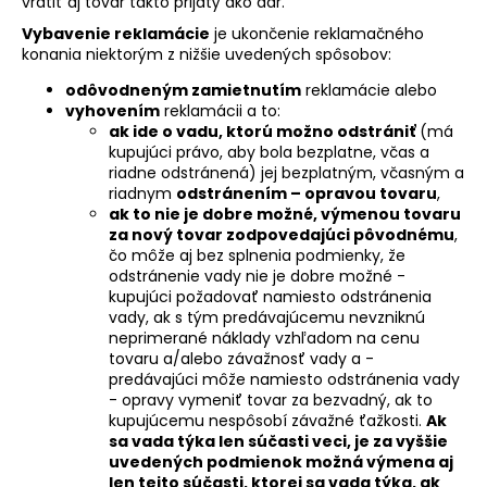
vrátiť aj tovar takto prijatý ako dar.
Vybavenie reklamácie
je ukončenie reklamačného
konania niektorým z nižšie uvedených spôsobov:
odôvodneným zamietnutím
reklamácie alebo
vyhovením
reklamácii a to:
ak ide o vadu, ktorú možno odstrániť
(má
kupujúci právo, aby bola bezplatne, včas a
riadne odstránená) jej bezplatným, včasným a
riadnym
odstránením – opravou tovaru
,
ak to nie je dobre možné, výmenou tovaru
za nový tovar zodpovedajúci pôvodnému
,
čo môže aj bez splnenia podmienky, že
odstránenie vady nie je dobre možné -
kupujúci požadovať namiesto odstránenia
vady, ak s tým predávajúcemu nevzniknú
neprimerané náklady vzhľadom na cenu
tovaru a/alebo závažnosť vady a -
predávajúci môže namiesto odstránenia vady
- opravy vymeniť tovar za bezvadný, ak to
kupujúcemu nespôsobí závažné ťažkosti.
Ak
sa vada týka len súčasti veci, je za vyššie
uvedených podmienok možná výmena aj
len tejto súčasti, ktorej sa vada týka, ak