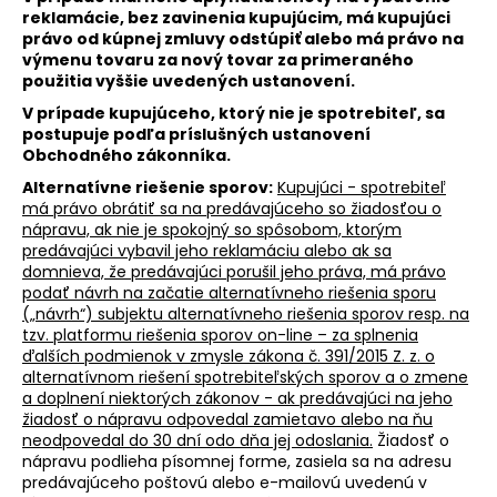
reklamácie, bez zavinenia kupujúcim, má kupujúci
právo od kúpnej zmluvy odstúpiť alebo má právo na
výmenu tovaru za nový tovar za primeraného
použitia vyššie uvedených ustanovení.
V prípade kupujúceho, ktorý nie je spotrebiteľ, sa
postupuje podľa príslušných ustanovení
Obchodného zákonníka.
Alternatívne riešenie sporov:
Kupujúci - spotrebiteľ
má právo obrátiť sa na predávajúceho so žiadosťou o
nápravu, ak nie je spokojný so spôsobom, ktorým
predávajúci vybavil jeho reklamáciu alebo ak sa
domnieva, že predávajúci porušil jeho práva, má právo
podať návrh na začatie alternatívneho riešenia sporu
(„návrh“) subjektu alternatívneho riešenia sporov resp. na
tzv. platformu riešenia sporov on-line – za splnenia
ďalších podmienok v zmysle zákona č. 391/2015 Z. z. o
alternatívnom riešení spotrebiteľských sporov a o zmene
a doplnení niektorých zákonov - ak predávajúci na jeho
žiadosť o nápravu odpovedal zamietavo alebo na ňu
neodpovedal do 30 dní odo dňa jej odoslania.
Žiadosť o
nápravu podlieha písomnej forme, zasiela sa na adresu
predávajúceho poštovú alebo e-mailovú uvedenú v