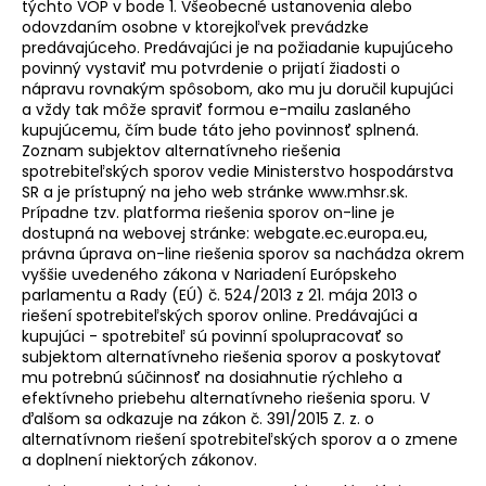
týchto VOP
v bode 1. Všeobecné ustanovenia
alebo
odovzdaním osobne v ktorejkoľvek prevádzke
predávajúceho. Predávajúci je na požiadanie kupujúceho
povinný vystaviť mu potvrdenie o prijatí žiadosti o
nápravu rovnakým spôsobom, ako mu ju doručil kupujúci
a vždy tak môže spraviť formou e-mailu zaslaného
kupujúcemu, čím bude táto jeho povinnosť splnená.
Zoznam subjektov alternatívneho riešenia
spotrebiteľských sporov vedie Ministerstvo hospodárstva
SR a je prístupný na jeho web stránke www.mhsr.sk.
Prípadne tzv. platforma riešenia sporov on-line je
dostupná na webovej stránke:
webgate.ec.europa.eu
,
právna úprava on-line riešenia sporov sa nachádza okrem
vyššie uvedeného zákona v Nariadení Európskeho
parlamentu a Rady (EÚ) č. 524/2013 z 21. mája 2013 o
riešení spotrebiteľských sporov online. Predávajúci a
kupujúci - spotrebiteľ sú povinní spolupracovať so
subjektom alternatívneho riešenia sporov a poskytovať
mu potrebnú súčinnosť na dosiahnutie rýchleho a
efektívneho priebehu alternatívneho riešenia sporu. V
ďalšom sa odkazuje na zákon č. 391/2015 Z. z. o
alternatívnom riešení spotrebiteľských sporov a o zmene
a doplnení niektorých zákonov.