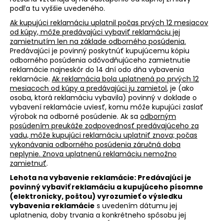
podľa tu vyššie uvedeného.
Ak kupujúci reklamáciu uplatnil počas prvých 12 mesiacov
od kúpy, môže predávajúci vybaviť reklamáciu jej
zamietnutím len na základe odborného posúdenia.
Predávajúci je povinný poskytnúť kupujúcemu kópiu
odborného posúdenia odôvodňujúceho zamietnutie
reklamácie najneskôr do 14 dní odo dňa vybavenia
reklamácie.
Ak reklamácia bola uplatnená po prvých 12
mesiacoch od kúpy a predávajúci ju zamietol
, je (ako
osoba, ktorá reklamáciu vybavila) povinný v doklade o
vybavení reklamácie uviesť, komu môže kupujúci zaslať
výrobok na odborné posúdenie. Ak sa
odborným
posúdením preukáže zodpovednosť predávajúceho za
vadu, môže kupujúci reklamáciu uplatniť znova; počas
vykonávania odborného posúdenia záručná doba
neplynie. Znova uplatnenú reklamáciu nemožno
zamietnuť
.
Lehota na vybavenie reklamácie: Predávajúci je
povinný vybaviť reklamáciu a kupujúceho písomne
(elektronicky, poštou) vyrozumieť o výsledku
vybavenia reklamácie
s uvedením dátumu jej
uplatnenia, doby trvania a konkrétneho spôsobu jej