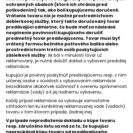
ochranných obaloch (ktoré ich chránia pred
poškodením) tak, ako boli kupujúcemu doručené.
Vrátanie tovaru nie je možné prostredníctvom
dobierkovej služby, ktorý takto doručovaný tovar
predávajúci odmietne, čo bude mať za následok
nesplnenie povinnosti kupujúceho doručiť
predmetný tovar predávajúcemu. Tovar musí byť
vrátený formou bežného poštového balíka alebo
prostredníctvom tretích osôb poskytujúcich
zásielkové služby.
Ak bol v minulosti tovar už
reklamovaný, je nutné doložiť doklad o vybavení predošlej
reklamácie.
Kupujúci je povinný poskytnúť predávajúcemu resp. v ním
určenej osobe v súvislosti s vybavovaním reklamácie
bezodkladne akúkoľvek súčinnosť k overeniu oprávnenosti
reklamácie (vady) a k jej riadnemu vybaveniu.
Každý prípad reklamácie sa vybavuje samostatne
vzhľadom len ku konkrétnej reklamovanej vade (vadách)
tovaru v tom ktorom prípade, žiadnej inej.
V prípade nepredloženia dokladu o kúpe tovaru
resp. záručného listu sa má za to, že kupujúci
nepreukázal kúpu tovaru od predávajúceho,