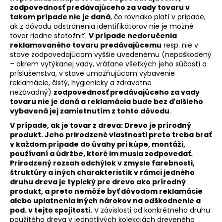
zodpovednosť predávajúceho za vady tovaru v
takom prípade nie je daná
, čo rovnako platí v prípade,
ak z dôvodu odstránenia identifikátorov nie je možné
tovar riadne stotožniť.
V prípade nedoručenia
reklamovaného tovaru predávajúcemu
resp. nie v
stave zodpovedajúcom vyššie uvedenému (nepoškodený
– okrem vytýkanej vady, vrátane všetkých jeho súčastí a
príslušenstva, v stave umožňujúcom vybavenie
reklamácie, čistý, hygienicky a zdravotne
nezávadný)
zodpovednosť predávajúceho za vady
tovaru nie je daná a reklamácia bude bez ďalšieho
vybavená jej zamietnutím z tohto dôvodu
.
V prípade, ak je tovar z dreva: Drevo je prírodný
produkt. Jeho prirodzené vlastnosti preto treba brať
v každom prípade do úvahy pri kúpe, montáži,
používaní a údržbe, ktoré im musia zodpovedať.
Prirodzený rozsah odchýlok v zmysle farebnosti,
štruktúry a iných charakteristík v rámci jedného
druhu dreva je typický pre drevo ako prírodný
produkt, a preto nemôže byť dôvodom reklamácie
alebo uplatnenia iných nárokov na odškodnenie a
pod. v tejto spojitosti.
V závislosti od konkrétneho druhu
použitého dreva v jednotlivých kolekciách dreveného