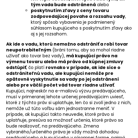
tým vada bude odstránená
alebo
poskytnutím zľavy z ceny tovaru
zodpovedajúcej povahe a rozsahu vady
,
ktorý spôsob vybavenia je podmienený
súhlasom kupujúceho s poskytnutím zľavy ako
aj s jej rozsahom.
Ak ide o vadu, ktorú nemožno odstrániť a robí tovar
neupotrebiteľným
(bráni tomu, aby sa mohol riadne
užívať ako tovar bez vady),
má kupujúci právo na
výmenu tovaru alebo má právo od kúpnej zmluvy
odstúpiť
, čo platí
rovnako v prípade, ak ide síce o
odstrániteľnú vadu, ale kupujúci nemôže pre
opätovné vyskytnutie sa vady po jej odstránení
alebo pre väčší počet vád tovar riadne užívať
.
Kupujúci, najneskôr na e-mailovú výzvu predávajúceho,
musí v primeranej lehote určenej predávajúcim uviesť,
ktoré z týchto práv si uplatňuje, len čo si zvolí jedno z nich,
nemôže už túto voľbu sám jednostranne meniť. V
prípade, ak kupujúci takto neuvedie, ktoré právo si
uplatňuje, presúva sa možnosť určenia, ktoré právo sa
bude realizovať, na predávajúceho. Zmena
vybraného/určeného práva je vždy možná dohodou
predávajúceho a kupujúceho v písomnej forme, najmä