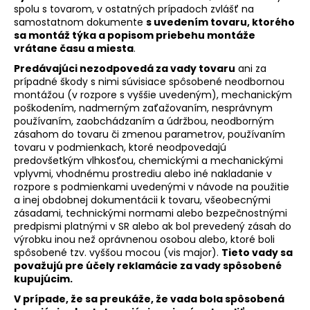
spolu s tovarom, v ostatných prípadoch zvlášť na
samostatnom dokumente
s uvedením tovaru, ktorého
sa montáž týka a popisom priebehu montáže
vrátane času a miesta
.
Predávajúci nezodpovedá za vady tovaru
ani za
prípadné škody s nimi súvisiace spôsobené neodbornou
montážou (v rozpore s vyššie uvedeným), mechanickým
poškodením, nadmerným zaťažovaním, nesprávnym
používaním, zaobchádzaním a údržbou, neodborným
zásahom do tovaru či zmenou parametrov, používaním
tovaru v podmienkach, ktoré neodpovedajú
predovšetkým vlhkosťou, chemickými a mechanickými
vplyvmi, vhodnému prostrediu alebo iné nakladanie v
rozpore s podmienkami uvedenými v návode na použitie
a inej obdobnej dokumentácii k tovaru, všeobecnými
zásadami, technickými normami alebo bezpečnostnými
predpismi platnými v SR alebo ak bol prevedený zásah do
výrobku inou než oprávnenou osobou alebo, ktoré boli
spôsobené tzv. vyššou mocou (vis major).
Tieto vady sa
považujú pre účely reklamácie za vady spôsobené
kupujúcim.
V prípade, že sa preukáže, že vada bola spôsobená