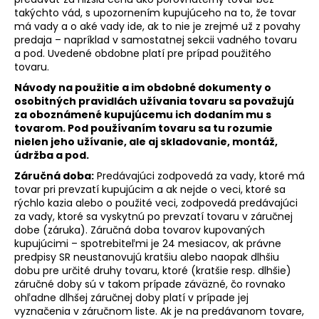
takýchto vád, s upozornením kupujúceho na to, že tovar
á
má vady a o aké vady ide, ak to nie je zrejmé už z povahy
j
predaja – napríklad v samostatnej sekcii vadného tovaru
s
a pod. Uvedené obdobne platí pre prípad použitého
tovaru.
ť
Návody na použitie a im obdobné dokumenty o
?
osobitných pravidlách užívania tovaru sa považujú
za oboznámené kupujúcemu ich dodaním mu s
tovarom. Pod používaním tovaru sa tu rozumie
nielen jeho užívanie, ale aj skladovanie, montáž,
údržba a pod.
HĽADAŤ
Záručná doba:
Predávajúci zodpovedá za vady, ktoré má
tovar pri prevzatí kupujúcim a ak nejde o veci, ktoré sa
rýchlo kazia alebo o použité veci, zodpovedá predávajúci
za vady, ktoré sa vyskytnú po prevzatí tovaru v záručnej
O
dobe (záruka). Záručná doba tovarov kupovaných
d
kupujúcimi – spotrebiteľmi je 24 mesiacov, ak právne
p
predpisy SR neustanovujú kratšiu alebo naopak dlhšiu
dobu pre určité druhy tovaru, ktoré (kratšie resp. dlhšie)
o
záručné doby sú v takom prípade záväzné, čo rovnako
r
ohľadne dlhšej záručnej doby platí v prípade jej
ú
vyznačenia v záručnom liste. Ak je na predávanom tovare,