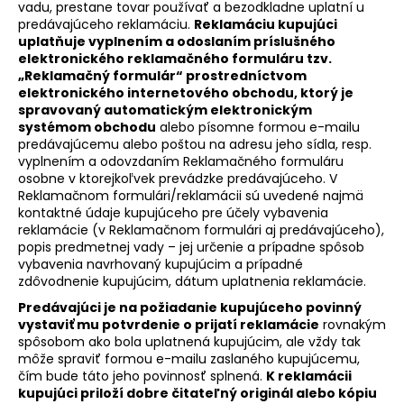
vadu, prestane tovar používať a bezodkladne uplatní u
predávajúceho reklamáciu.
Reklamáciu kupujúci
uplatňuje vyplnením a odoslaním príslušného
elektronického reklamačného formuláru tzv.
„Reklamačný formulár“ prostredníctvom
elektronického internetového obchodu, ktorý je
spravovaný automatickým elektronickým
systémom obchodu
alebo písomne formou e-mailu
predávajúcemu alebo poštou na adresu jeho sídla, resp.
vyplnením a odovzdaním Reklamačného formuláru
osobne v ktorejkoľvek prevádzke predávajúceho. V
Reklamačnom formulári/reklamácii sú uvedené najmä
kontaktné údaje kupujúceho pre účely vybavenia
reklamácie (v Reklamačnom formulári aj predávajúceho),
popis predmetnej vady – jej určenie a prípadne spôsob
vybavenia navrhovaný kupujúcim a prípadné
zdôvodnenie kupujúcim, dátum uplatnenia reklamácie.
Predávajúci je na požiadanie kupujúceho povinný
vystaviť mu potvrdenie o prijatí reklamácie
rovnakým
spôsobom ako bola uplatnená kupujúcim, ale vždy tak
môže spraviť formou e-mailu zaslaného kupujúcemu,
čím bude táto jeho povinnosť splnená.
K reklamácii
kupujúci priloží dobre čitateľný originál alebo kópiu