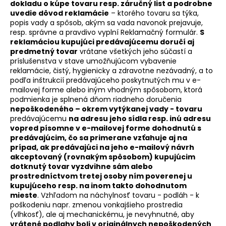
dokladu o kúpe tovaru resp. záručný list a podrobne
uvedie dôvod reklamácie
– ktorého tovaru sa týka,
popis vady a spôsob, akým sa vada navonok prejavuje,
resp. správne a pravdivo vyplní Reklamačný formulár.
S
reklamáciou kupujúci predávajúcemu doručí aj
predmetný tovar
vrátane všetkých jeho súčastí a
príslušenstva v stave umožňujúcom vybavenie
reklamácie, čistý, hygienicky a zdravotne nezávadný, a to
podľa inštrukcií predávajúceho poskytnutých mu v e-
mailovej forme alebo iným vhodným spôsobom, ktorá
podmienka je splnená dňom riadneho doručenia
nepoškodeného – okrem vytýkanej vady - tovaru
predávajúcemu
na adresu jeho sídla resp. inú adresu
vopred písomne v e-mailovej forme dohodnutú s
predávajúcim, čo sa primerane vzťahuje aj na
prípad, ak predávajúci na jeho e-mailový návrh
akceptovaný (rovnakým spôsobom) kupujúcim
dotknutý tovar vyzdvihne sám alebo
prostredníctvom tretej osoby ním poverenej u
kupujúceho resp. na inom takto dohodnutom
mieste
. Vzhľadom na náchylnosť tovaru - podláh - k
poškodeniu napr. zmenou vonkajšieho prostredia
(vlhkosť), ale aj mechanickému, je nevyhnutné, aby
vrátené podlahy boli v originálnych nepoškodených