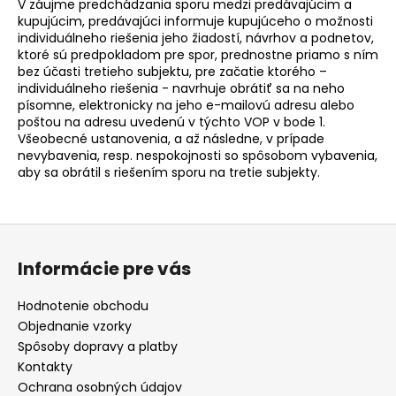
V záujme predchádzania sporu medzi predávajúcim a
kupujúcim, predávajúci informuje kupujúceho o možnosti
individuálneho riešenia jeho žiadostí, návrhov a podnetov,
ktoré sú predpokladom pre spor, prednostne priamo s ním
bez účasti tretieho subjektu, pre začatie ktorého –
individuálneho riešenia - navrhuje obrátiť sa na neho
písomne, elektronicky na jeho e-mailovú adresu alebo
poštou na adresu uvedenú v týchto VOP
v bode 1.
Všeobecné ustanovenia
, a až následne, v prípade
nevybavenia, resp. nespokojnosti so spôsobom vybavenia,
aby sa obrátil s riešením sporu na tretie subjekty.
Z
á
Informácie pre vás
p
ä
Hodnotenie obchodu
t
Objednanie vzorky
i
Spôsoby dopravy a platby
e
Kontakty
Ochrana osobných údajov