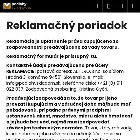
K
Prejsť
Hľadať
Náku
M
Prihlásen
na
o
obsah
Späť
Späť
košík
š
Reklamačný poriadok
í
Č
k
o
Reklamácia je uplatnenie práva kupujúceho zo
zodpovednosti predávajúceho za vady tovaru.
p
Reklamačný formulár je prístupný
tu
.
o
t
Kontaktné údaje predávajúceho pre účely
REKLAMÁCIE:
poštová adresa: ALTIERO, s.r.o. so sídlom
r
Hradná 3, Komárno 94501, Slovensko, e-mail:
e
info@podlahyskladom.sk
, telefónne číslo:
+421 (0) 911
022 037
. Zodpovedná osoba: Ing. Kristína Győri.
b
u
Predávajúci zodpovedá za to, že tovar pri jeho
prevzatí kupujúcim a v záručnej dobe má/bude mať
j
požadovanú, prípadne právnymi predpismi
e
ustanovenú akosť, množstvo, mieru alebo hmotnosť
t
a je/bude bez vád, najmä musí zodpovedať
záväzným technickým normám.
Tovar, ktorý má vady,
e
ktoré nebránia jeho užívaniu na určený účel, musí sa
n
predávať za nižšiu cenu ako porovnateľný tovar bez