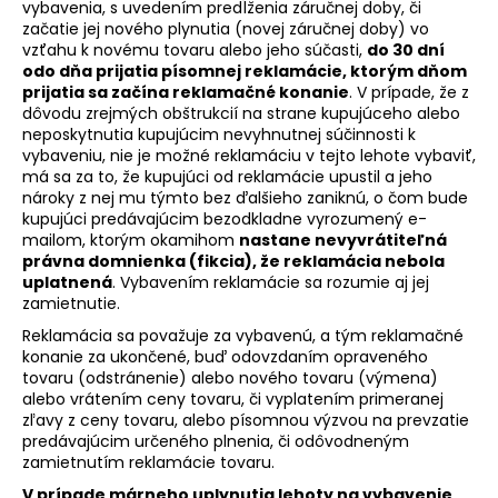
vybavenia, s uvedením predĺženia záručnej doby, či
začatie jej nového plynutia (novej záručnej doby) vo
vzťahu k novému tovaru alebo jeho súčasti,
do 30 dní
odo dňa prijatia písomnej reklamácie, ktorým dňom
prijatia sa začína reklamačné konanie
. V prípade, že z
dôvodu zrejmých obštrukcií na strane kupujúceho alebo
neposkytnutia kupujúcim nevyhnutnej súčinnosti k
vybaveniu, nie je možné reklamáciu v tejto lehote vybaviť,
má sa za to, že kupujúci od reklamácie upustil a jeho
nároky z nej mu týmto bez ďalšieho zaniknú, o čom bude
kupujúci predávajúcim bezodkladne vyrozumený e-
mailom, ktorým okamihom
nastane nevyvrátiteľná
právna domnienka (fikcia), že reklamácia nebola
uplatnená
. Vybavením reklamácie sa rozumie aj jej
zamietnutie.
Reklamácia sa považuje za vybavenú, a tým reklamačné
konanie za ukončené, buď odovzdaním opraveného
tovaru (odstránenie) alebo nového tovaru (výmena)
alebo vrátením ceny tovaru, či vyplatením primeranej
zľavy z ceny tovaru, alebo písomnou výzvou na prevzatie
predávajúcim určeného plnenia, či odôvodneným
zamietnutím reklamácie tovaru.
V prípade márneho uplynutia lehoty na vybavenie