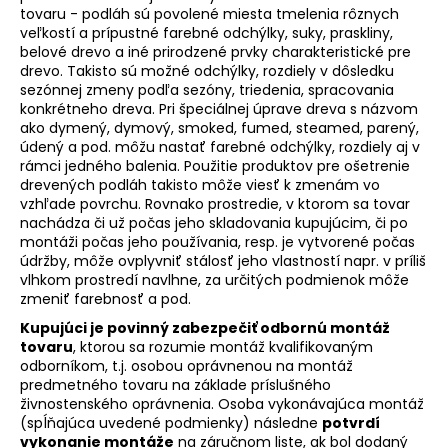
tovaru - podláh sú povolené miesta tmelenia rôznych
veľkostí a prípustné farebné odchýlky, suky, praskliny,
belové drevo a iné prirodzené prvky charakteristické pre
drevo. Takisto sú možné odchýlky, rozdiely v dôsledku
sezónnej zmeny podľa sezóny, triedenia, spracovania
konkrétneho dreva. Pri špeciálnej úprave dreva s názvom
ako dymený, dymový, smoked, fumed, steamed, parený,
údený a pod. môžu nastať farebné odchýlky, rozdiely aj v
rámci jedného balenia. Použitie produktov pre ošetrenie
drevených podláh takisto môže viesť k zmenám vo
vzhľade povrchu. Rovnako prostredie, v ktorom sa tovar
nachádza či už počas jeho skladovania kupujúcim, či po
montáži počas jeho používania, resp. je vytvorené počas
údržby, môže ovplyvniť stálosť jeho vlastností napr. v príliš
vlhkom prostredí navlhne, za určitých podmienok môže
zmeniť farebnosť a pod.
Kupujúci je povinný zabezpečiť odbornú montáž
tovaru
, ktorou sa rozumie montáž kvalifikovaným
odborníkom, t.j. osobou oprávnenou na montáž
predmetného tovaru na základe príslušného
živnostenského oprávnenia. Osoba vykonávajúca montáž
(spĺňajúca uvedené podmienky) následne
potvrdí
vykonanie montáže
na záručnom liste, ak bol dodaný