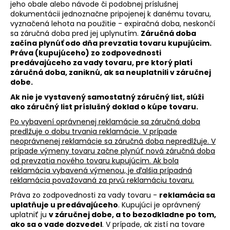
č
jeho obale alebo návode či podobnej príslušnej
a
dokumentácii jednoznačne pripojenej k danému tovaru,
m
vyznačená lehota na použitie - expiračná doba, neskončí
sa záručná doba pred jej uplynutím.
Záručná doba
e
začína plynúť odo dňa prevzatia tovaru kupujúcim.
Práva (kupujúceho) zo zodpovednosti
predávajúceho za vady tovaru, pre ktorý platí
záručná doba, zaniknú, ak sa neuplatnili v záručnej
dobe.
Ak nie je vystavený samostatný záručný list, slúži
ako záručný list príslušný doklad o kúpe tovaru.
Po vybavení oprávnenej reklamácie sa záručná doba
predlžuje o dobu trvania reklamácie. V prípade
neoprávnenej reklamácie sa záručná doba nepredlžuje. V
prípade výmeny tovaru začne plynúť nová záručná doba
od prevzatia nového tovaru kupujúcim. Ak bola
reklamácia vybavená výmenou, je ďalšia prípadná
reklamácia považovaná za prvú reklamáciu tovaru.
Práva zo zodpovednosti za vady tovaru -
reklamácia sa
uplatňuje u predávajúceho
. Kupujúci je oprávnený
uplatniť ju
v záručnej dobe, a to bezodkladne po tom,
ako sa o vade dozvedel
. V prípade, ak zistí na tovare