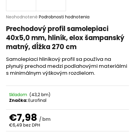
á
j
Priemerné
Neohodnotené
Podrobnosti hodnotenia
s
hodnotenie
Prechodový profil samolepiaci
produktu
ť
je
40x5,0 mm, hliník, elox šampanský
?
0,0
matný, dĺžka 270 cm
z
5
hviezdičiek.
Samolepiaci hliníkový profil sa používa na
plynulý prechod medzi podlahovými materiálmi
HĽADAŤ
s minimálnym výškovým rozdielom.
Skladom
(43,2 bm)
O
Značka:
Eurofinal
d
p
€7,98
o
/ bm
r
€6,49 bez DPH
ú
Jednotková