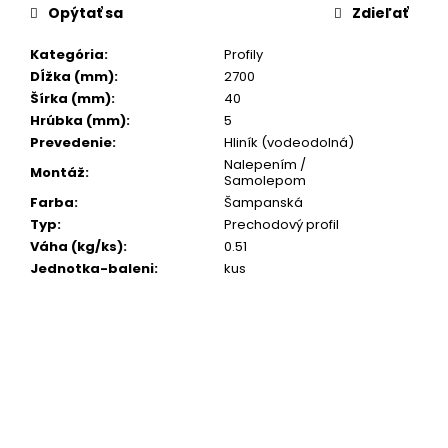
č
cena:
Opýtať sa
Zdieľať
a
m
Kategória
:
Profily
e
Dĺžka (mm)
:
2700
Šírka (mm)
:
40
Hrúbka (mm)
:
5
Prevedenie
:
Hliník (vodeodolná)
Nalepením /
Montáž
:
Samolepom
Farba
:
Šampanská
Typ
:
Prechodový profil
Váha (kg/ks)
:
0.51
Jednotka-baleni
:
kus