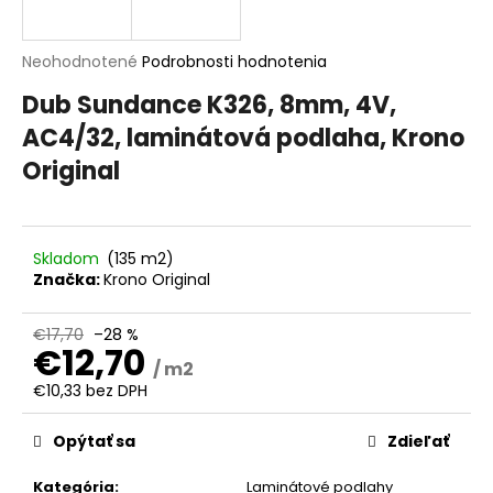
á
j
Priemerné
Neohodnotené
Podrobnosti hodnotenia
s
hodnotenie
Dub Sundance K326, 8mm, 4V,
produktu
ť
je
AC4/32, laminátová podlaha, Krono
?
0,0
Original
z
5
hviezdičiek.
HĽADAŤ
Skladom
(135 m2)
Značka:
Krono Original
€17,70
–28 %
O
€12,70
/ m2
d
€10,33 bez DPH
p
Jednotková
o
cena:
Opýtať sa
Zdieľať
r
ú
Kategória
:
Laminátové podlahy