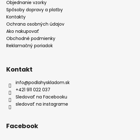
t
Objednanie vzorky
i
Spôsoby dopravy a platby
e
Kontakty
Ochrana osobných údajov
Ako nakupovať
Obchodné podmienky
Reklamačný poriadok
Kontakt
info
@
podlahyskladom.sk
+421 911 022 037
Sledovať na Facebooku
sledovať na instagrame
Facebook