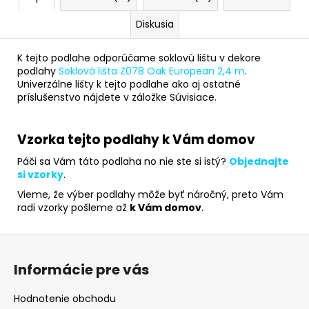
Diskusia
K tejto podlahe odporúčame soklovú lištu v dekore
podlahy
Soklová lišta Z078 Oak European 2,4 m
.
Univerzálne lišty k tejto podlahe ako aj ostatné
príslušenstvo nájdete v záložke Súvisiace.
Vzorka tejto podlahy k Vám domov
Páči sa Vám táto podlaha no nie ste si istý?
Objednajte
si vzorky
.
Vieme, že výber podlahy môže byť náročný, preto Vám
radi vzorky pošleme až
k Vám domov
.
Z
á
Informácie pre vás
p
ä
Hodnotenie obchodu