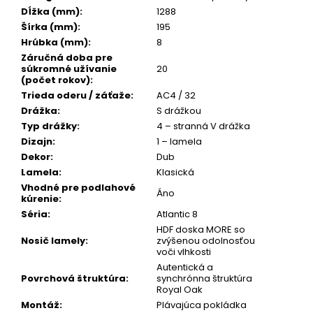
č
Dĺžka (mm)
:
1288
a
Šírka (mm)
:
195
m
Hrúbka (mm)
:
8
e
Záručná doba pre
súkromné užívanie
20
(počet rokov)
:
Trieda oderu / záťaže
:
AC4 / 32
Drážka
:
S drážkou
Typ drážky
:
4 – stranná V drážka
Dizajn
:
1 – lamela
Dekor
:
Dub
Lamela
:
Klasická
Vhodné pre podlahové
Áno
kúrenie
:
Séria
:
Atlantic 8
HDF doska MORE so
Nosič lamely
:
zvýšenou odolnosťou
voči vlhkosti
Autentická a
Povrchová štruktúra
:
synchrónna štruktúra
Royal Oak
Montáž
:
Plávajúca pokládka