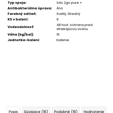
Typ spoja
:
1clic 2go pure +
Antibakteriálna úprava
:
Áno
Farebný odtieň
:
Svetlý, Stredný
KS v balení
:
9
48 hod. ochrana pred
Vodeodolnosť
:
striekajúcou vodou
Váha (kg/bal)
:
15
Jednotka-baleni
:
balenie
Popis
Súvisiace (16)
Podobné (16)
Hodnotenie