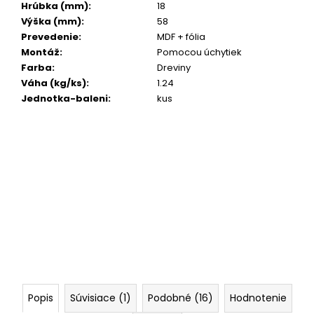
č
Hrúbka (mm)
:
18
a
Výška (mm)
:
58
m
Prevedenie
:
MDF + fólia
e
Montáž
:
Pomocou úchytiek
Farba
:
Dreviny
Váha (kg/ks)
:
1.24
Jednotka-baleni
:
kus
Popis
Súvisiace (1)
Podobné (16)
Hodnotenie