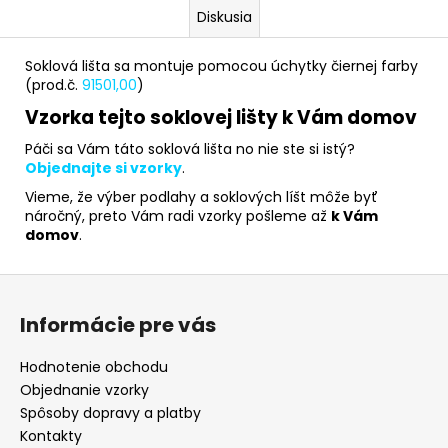
Diskusia
Soklová lišta sa montuje pomocou úchytky čiernej farby
(prod.č.
91501,00
)
Vzorka tejto soklovej lišty k Vám domov
Páči sa Vám táto soklová lišta no nie ste si istý?
Objednajte si vzorky
.
Vieme, že výber podlahy a soklových líšt môže byť
náročný, preto Vám radi vzorky pošleme až
k Vám
domov
.
Z
á
Informácie pre vás
p
ä
Hodnotenie obchodu
t
Objednanie vzorky
i
Spôsoby dopravy a platby
e
Kontakty