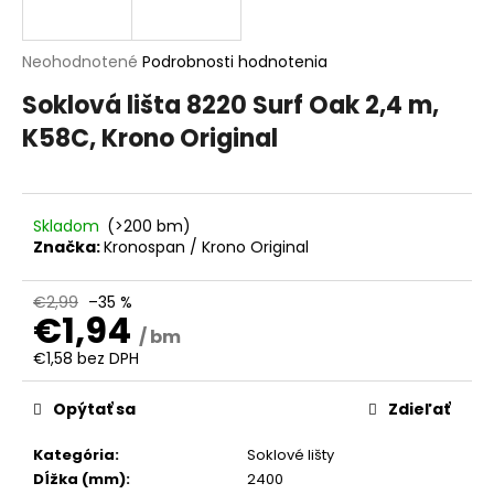
á
j
Priemerné
Neohodnotené
Podrobnosti hodnotenia
s
hodnotenie
Soklová lišta 8220 Surf Oak 2,4 m,
produktu
ť
je
K58C, Krono Original
?
0,0
z
5
hviezdičiek.
Skladom
(>200 bm)
Značka:
Kronospan / Krono Original
HĽADAŤ
€2,99
–35 %
€1,94
/ bm
O
€1,58 bez DPH
d
Jednotková
p
cena:
Opýtať sa
Zdieľať
o
r
Kategória
:
Soklové lišty
ú
Dĺžka (mm)
:
2400