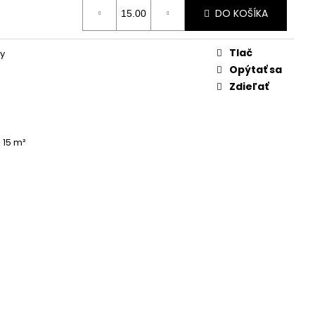
DO KOŠÍKA
Tlač
y
Opýtať sa
Zdieľať
= 15 m²