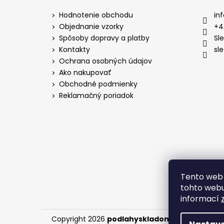
p
ä
Hodnotenie obchodu
inf
t
Objednanie vzorky
+4
i
Spôsoby dopravy a platby
Sl
e
Kontakty
sl
Ochrana osobných údajov
Ako nakupovať
Obchodné podmienky
Reklamačný poriadok
Tento web 
tohto webu 
informací
Copyright 2026
podlahyskladom.sk
. Všetky pr