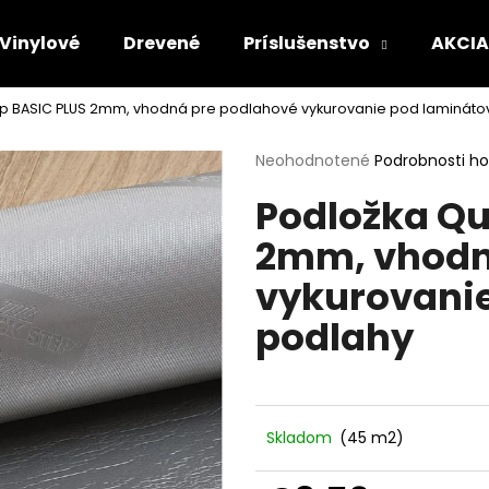
Vinylové
Drevené
Príslušenstvo
AKCIA
ep BASIC PLUS 2mm, vhodná pre podlahové vykurovanie pod lamináto
Čo potrebujete nájsť?
Priemerné
Neohodnotené
Podrobnosti h
hodnotenie
Podložka Qu
produktu
HĽADAŤ
je
2mm, vhodn
0,0
z
vykurovani
5
Odporúčame
hviezdičiek.
podlahy
Skladom
(45 m2)