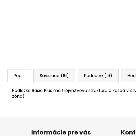
Popis
Súvisiace (16)
Podobné (16)
Hod
Podložka Basic Plus má trojvrstvovú štruktúru a každá vrs
zóna).
Z
á
Informácie pre vás
Kont