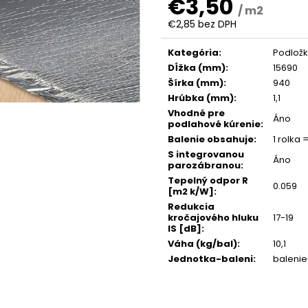
€3,50
/ m2
€2,85 bez DPH
Jednotková
cena:
Kategória
:
Podložk
Dĺžka (mm)
:
15690
Šírka (mm)
:
940
Hrúbka (mm)
:
1,1
Vhodné pre
Áno
podlahové kúrenie
:
Balenie obsahuje
:
1 rolka 
S integrovanou
Áno
parozábranou
:
Tepelný odpor R
0.059
[m2 k/W]
:
Redukcia
kročajového hluku
17-19
IS [dB]
:
Váha (kg/bal)
:
10,1
Jednotka-baleni
:
balenie