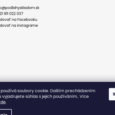
o
@
podlahyskladom.sk
21 911 022 037
edovať na Facebooku
edovať na instagrame
používá soubory cookie. Dalším prechádzením
vyjadrujete súhlas s jejich používáním.. Více
zde
.
áva vyhradené.