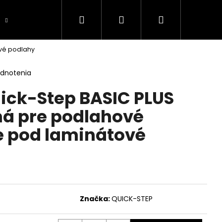
Hľadať
Prihlásenie
Nákupný
Objednajte si vzorku
Produkt na objedná
vé podlahy
košík
odnotenia
ick-Step BASIC PLUS
á pre podlahové
e pod laminátové
Značka:
QUICK-STEP