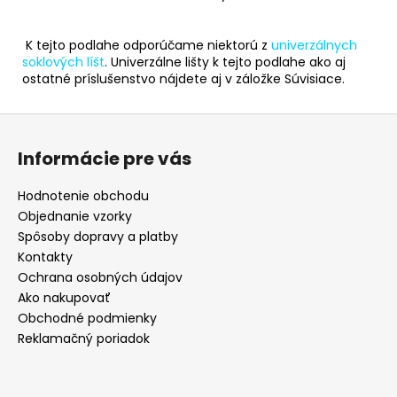
K tejto podlahe odporúčame niektorú z
univerzálnych
soklových líšt
. Univerzálne lišty k tejto podlahe ako aj
ostatné príslušenstvo nájdete aj v záložke Súvisiace.
Z
á
Informácie pre vás
p
ä
Hodnotenie obchodu
t
Objednanie vzorky
i
Spôsoby dopravy a platby
e
Kontakty
Ochrana osobných údajov
Ako nakupovať
Obchodné podmienky
Reklamačný poriadok