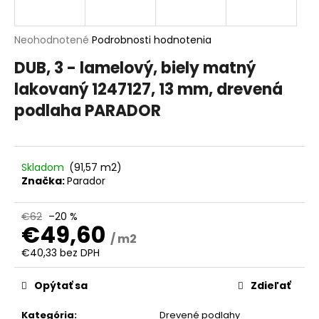
á
j
Priemerné
Neohodnotené
Podrobnosti hodnotenia
s
hodnotenie
DUB, 3 - lamelový, biely matný
produktu
ť
je
lakovaný 1247127, 13 mm, drevená
?
0,0
podlaha PARADOR
z
5
hviezdičiek.
HĽADAŤ
Skladom
(91,57 m2)
Značka:
Parador
€62
–20 %
O
€49,60
/ m2
d
€40,33 bez DPH
p
Jednotková
o
cena:
Opýtať sa
Zdieľať
r
ú
Kategória
:
Drevené podlahy