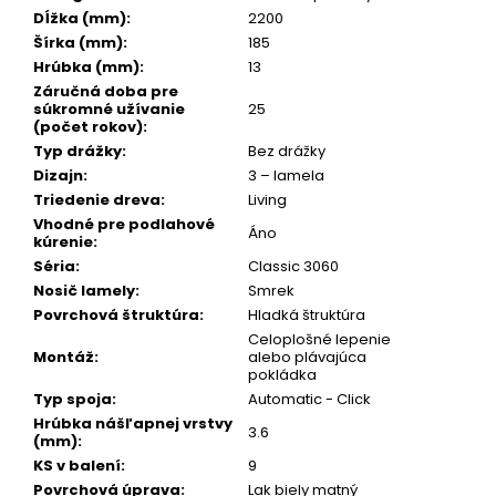
č
Dĺžka (mm)
:
2200
a
Šírka (mm)
:
185
m
Hrúbka (mm)
:
13
e
Záručná doba pre
súkromné užívanie
25
(počet rokov)
:
Typ drážky
:
Bez drážky
Dizajn
:
3 – lamela
Triedenie dreva
:
Living
Vhodné pre podlahové
Áno
kúrenie
:
Séria
:
Classic 3060
Nosič lamely
:
Smrek
Povrchová štruktúra
:
Hladká štruktúra
Celoplošné lepenie
Montáž
:
alebo plávajúca
pokládka
Typ spoja
:
Automatic - Click
Hrúbka nášľapnej vrstvy
3.6
(mm)
:
KS v balení
:
9
Povrchová úprava
:
Lak biely matný