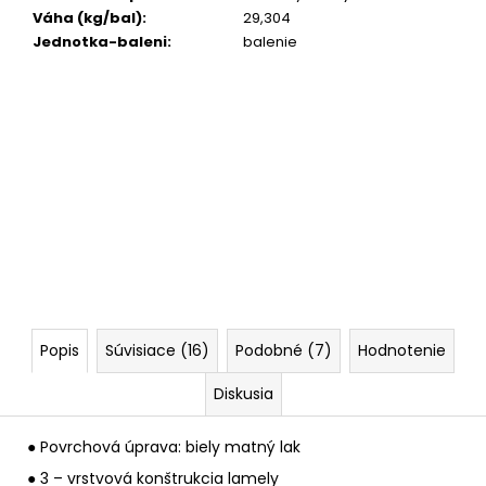
Váha (kg/bal)
:
29,304
Jednotka-baleni
:
balenie
Popis
Súvisiace (16)
Podobné (7)
Hodnotenie
Diskusia
● Povrchová úprava: biely matný lak
● 3 – vrstvová konštrukcia lamely